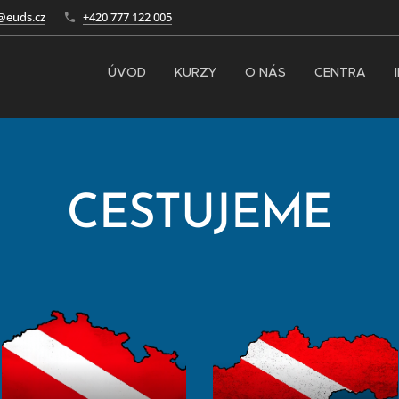
@euds.cz
+420 777 122 005
ÚVOD
KURZY
O NÁS
CENTRA
CESTUJEME