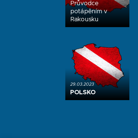
Průvodce
potápěním v
Rakousku
29.03.2023
POLSKO