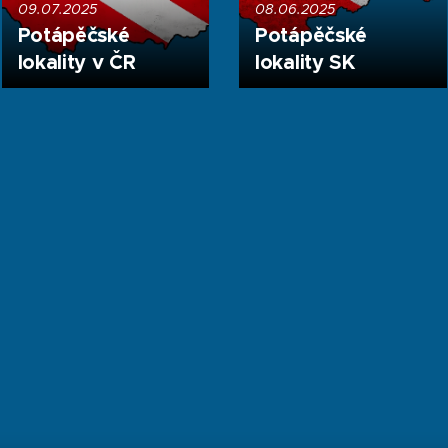
09.07.2025
08.06.2025
Potápěčské
Potápěčské
lokality v ČR
lokality SK