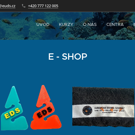
@euds.cz
+420 777 122 005
ÚVOD
KURZY
O NÁS
CENTRA
E - SHOP