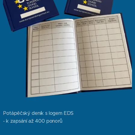
Potápěčský deník s logem EDS
- k zapsání až 400 ponorů