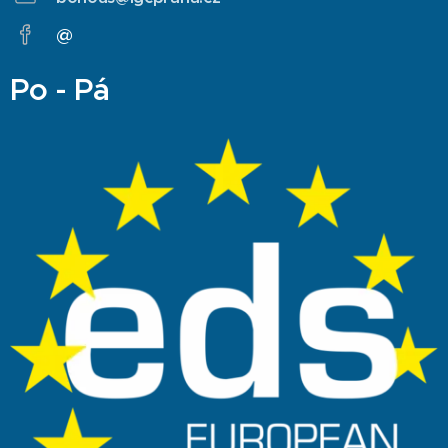
@
Po - Pá