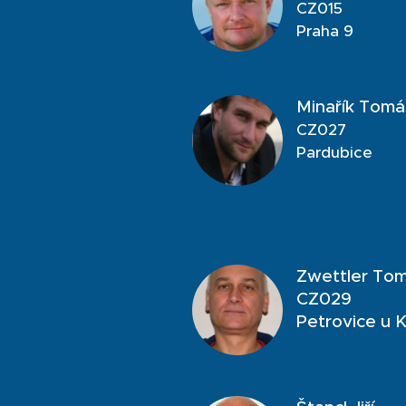
CZ015
Praha 9
Minařík Tomá
CZ027
Pardubice
Zwettler To
CZ029
Petrovice u 