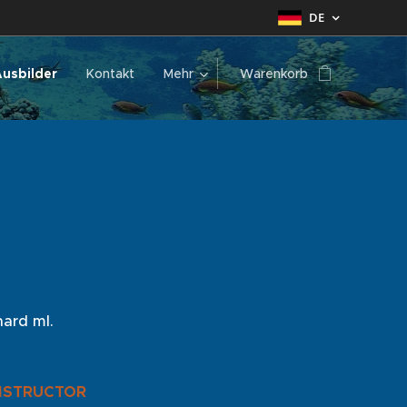
DE
usbilder
Kontakt
Mehr
Warenkorb
hard ml.
NSTRUCTOR