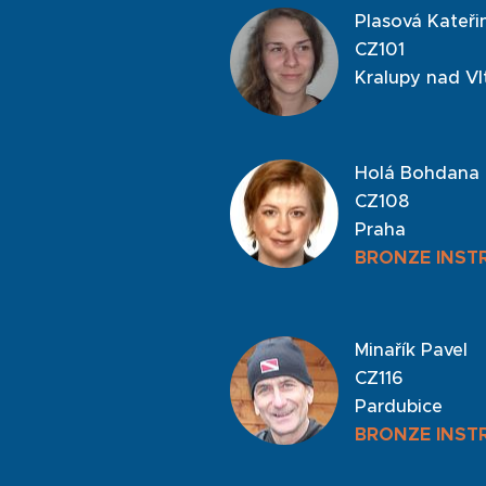
Plasová Kateři
CZ101
Kralupy nad V
Holá Bohdana
CZ108
Praha
BRONZE INST
Minařík Pavel
CZ116
Pardubice
BRONZE INST