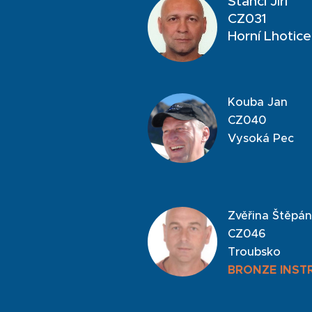
Štancl Jiří
CZ031
Horní Lhotic
Kouba Jan
CZ040
Vysoká Pec
Zvěřina Štěpán
CZ046
Troubsko
BRONZE INST