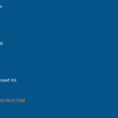
v
el
osef ml.
NSTRUCTOR