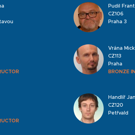
na
Pudil Frant
CZ106
ltavou
Praha 3
Vrána Mick
CZ113
Praha
RUCTOR
BRONZE I
Handlíř Ja
CZ120
Petřvald
RUCTOR