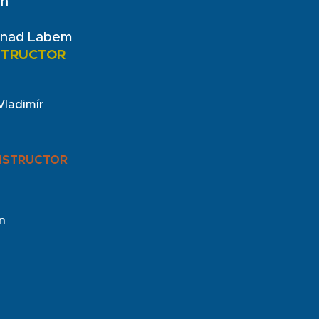
an
 nad Labem
STRUCTOR
Vladimír
NSTRUCTOR
n