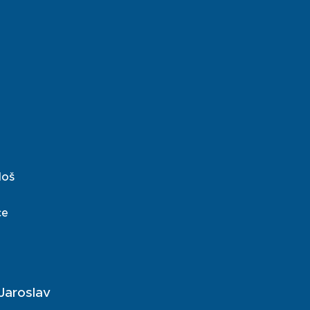
loš
ce
Jaroslav