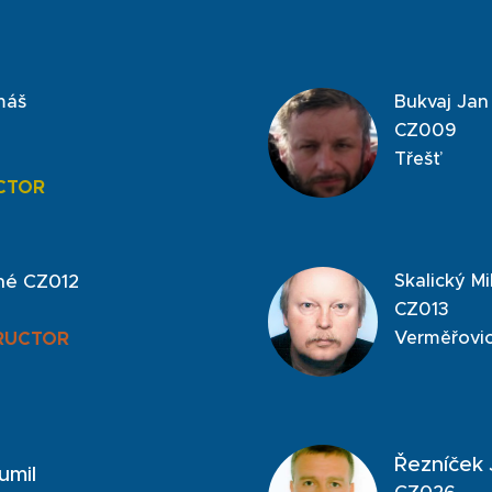
máš
Bukvaj Jan
CZ009
Třešť
CTOR
né CZ012
Skalický Mi
CZ013
Verměřovi
RUCTOR
Řezníček 
umil