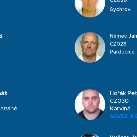
CZ026
Sychrov
š
Němec Ja
CZ028
Pardubice
máš
Hořák Pet
CZ030
Karviné
Karviná
SILVER I