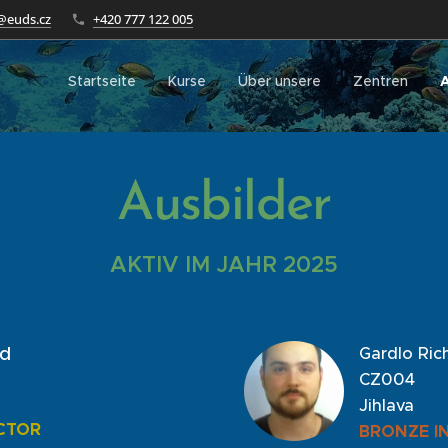
@euds.cz
+420 777 122 005
Startseite
Kurse
Über unsere
Zentren
A
Ausbilder
AKTIV IM JAHR 2025
rd
Gardlo Ric
CZ004
Jihlava
CTOR
BRONZE I