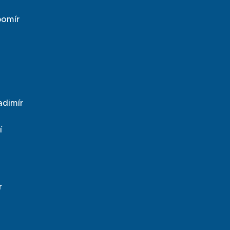
bomír
adimír
í
r