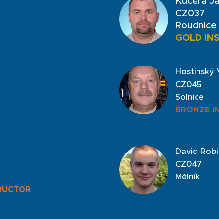
Kučera J
CZ037
e
Roudnice
GOLD IN
Hostinský 
CZ045
Solnice
BRONZE I
David Robi
CZ047
Mělník
RUCTOR