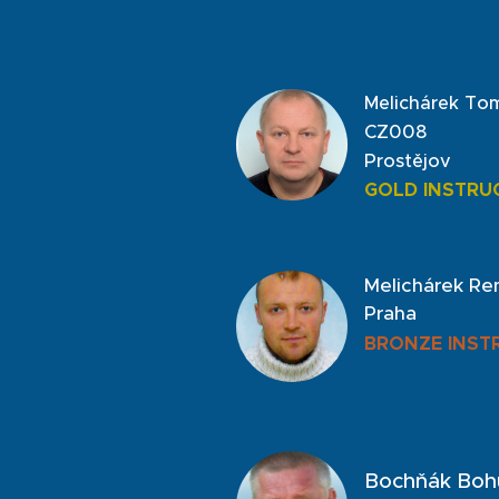
Melichárek To
CZ008
Prostějov
GOLD INSTRU
Melichárek Re
Praha
BRONZE INST
Bochňák Boh