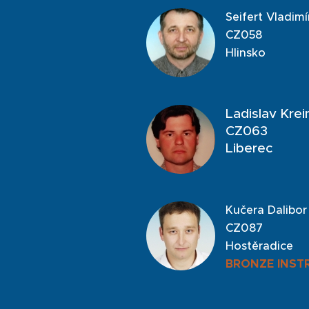
Seifert Vladimí
CZ058
Hlinsko
Ladislav Krei
CZ063
Liberec
Kučera Dalibor
CZ087
Hostěradice
BRONZE INST