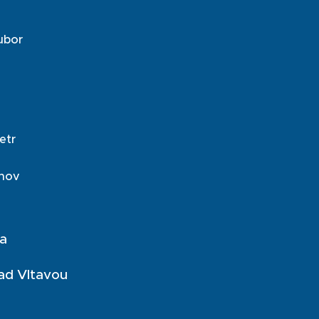
ubor
etr
hnov
ta
ad Vltavou