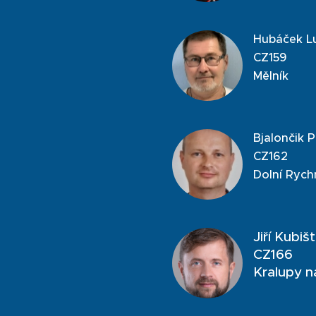
Hubáček L
CZ159
Mělník
Bjalončik P
CZ162
Dolní Ryc
Jiří Kubiš
CZ166
Kralupy n