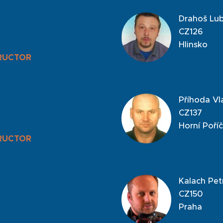
Drahoš Lu
CZ126
Hlinsko
RUCTOR
Příhoda Vl
CZ137
Horní Poříč
RUCTOR
Kalach Pet
CZ150
Praha