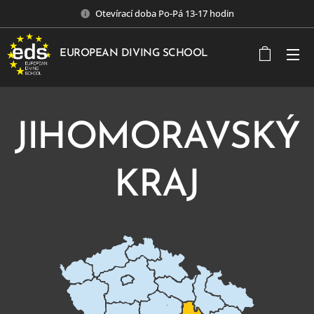
Otevírací doba Po-Pá 13-17 hodin
EUROPEAN DIVING SCHOOL
JIHOMORAVSKÝ
KRAJ