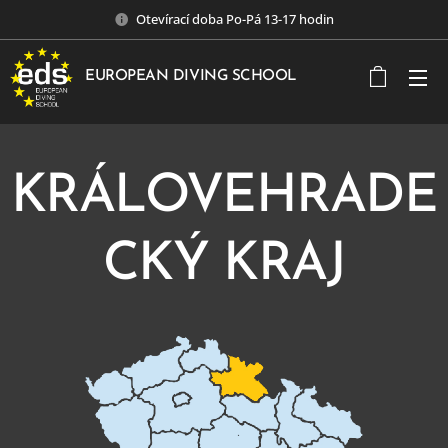
Otevírací doba Po-Pá 13-17 hodin
EUROPEAN DIVING SCHOOL
KRÁLOVEHRADE
CKÝ KRAJ