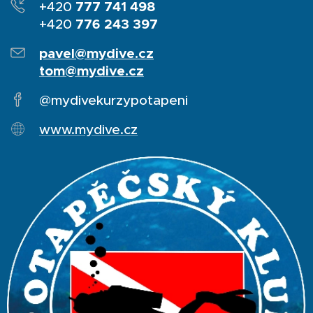
777 741 498
+420
776 243 397
+420
pavel@mydive.cz
tom@mydive.cz
@mydivekurzypotapeni
www.mydive.cz