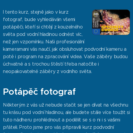
I tento kurz, stejně jako v kurz
fotograf, bude vyhledáván všemi
potápěči, kteří si chtějí z kouzelného
světa pod vodní hladinou odnést víc,
než jen vzpomínku. Naši profesionální
kameramani vás naučí, jak obsluhovat podvodní kameru a
poté i program na zpracování videa. Vaše záběry budou
úchvatné a s trochou štěstí třeba natočíte i
neopakovatelné záběry z vodního světa.
Potápěč fotograf
Některým z vás už nebude stačit se jen dívat na všechnu
tu krásu pod vodní hladinou, ale budete stále více toužit si
tuto nádheru prohlédnout a podělit se s o ni i s vašimi
přáteli. Proto jsme pro vás připravili kurz podvodní