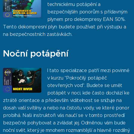
technickému potápění a
bezpečnějším ponorům s přídavným
plynem pro dekompresy EAN 50%.
Tento dekompresní plyn budete používat při výstupu a
na bezpečnostních zastávkách.
Noční potápění
I tato specializace patří mezi povinné
v kurzu "Pokročilý potápěč
otevřených vod". Budete se umět
potápět v noci, kde často dochází ke
ztrátě orientace a především viditelnost se snižuje na
dosah vaší svítilny a nebo na čistotu vody, ve které ponor
probíhá. Naši instruktoři vás naučí se v tomto prostředí
bezpečně pohybovat a zvládat jej. Odměnou vám bude
noční svět, který je mnohem rozmanitější a hlavně rozdílný