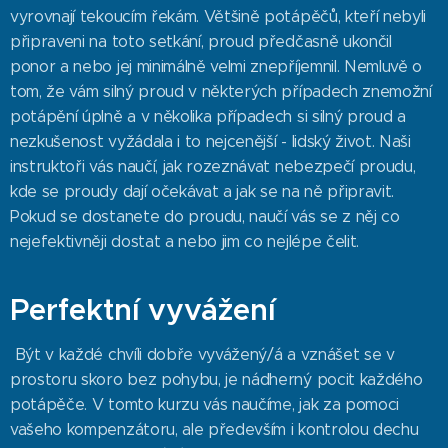
vyrovnají tekoucím řekám. Většině potápěčů, kteří nebyli
připraveni na toto setkání, proud předčasně ukončil
ponor a nebo jej minimálně velmi znepříjemnil. Nemluvě o
tom, že vám silný proud v některých případech znemožní
potápění úplně a v několika případech si silný proud a
nezkušenost vyžádala i to nejcenější - lidský život. Naši
instruktoři vás naučí, jak rozeznávat nebezpečí proudu,
kde se proudy dají očekávat a jak se na ně připravit.
Pokud se dostanete do proudu, naučí vás se z něj co
nejefektivněji dostat a nebo jim co nejlépe čelit.
Perfektní vyvážení
Být v každé chvíli dobře vyvážený/á a vznášet se v
prostoru skoro bez pohybu, je nádherný pocit každého
potápěče. V tomto kurzu vás naučíme, jak za pomoci
vašeho kompenzátoru, ale především i kontrolou dechu