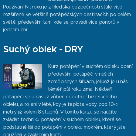
Používání Nitroxu je z hlediska bezpečnosti stále více
rozšířené ve většině potápěčských destinacích po celém
světě, především tam, kde se provádí více ponorů v
jednom dni.
Suchý oblek - DRY
Kurz potápění v suchém obleku ocení
především potápěči v našich
zeměpisných šířkách, jelikož je u nás
téměř půl roku zima. Někteří
potápěči se u nás již vůbec nepotápí bez suchého
obleku, a to ani v létě, kdy je teplota vody pod 10-ti
metry již kolem 8 stupňů. V tomto kurzu se naučíte
zvládat techniku potápění v suchém obleku, která se
podstatně liší od potápění v obleku mokrém, který jste
používali v základním kurzu.