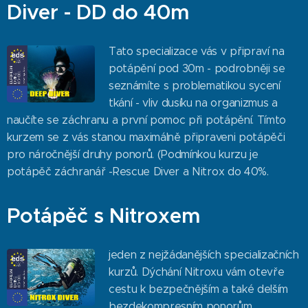
Diver - DD do 40m
Tato specializace vás v připraví na
potápění pod 30m - podrobněji se
seznámíte s problematikou sycení
tkání - vliv dusíku na organizmus a
naučíte se záchranu a první pomoc při potápění. Tímto
kurzem se z vás stanou maximálně připraveni potápěči
pro náročnější druhy ponorů. (Podmínkou kurzu je
potápěč záchranář -Rescue Diver a Nitrox do 40%.
Potápěč s Nitroxem
jeden z nejžádanějších specializačních
kurzů. Dýchání Nitroxu vám otevře
cestu k bezpečnějším a také delším
bezdekompresním ponorům.