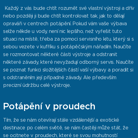
Každý z vás bude chtít rozumět své vlastní výstroji a dřív
nebo později ji bude chtít kontrolovat tak, jak to dělají
opraváři v centrech potápění. Pokud vám vaše výbava
selže někde u vody, není nic lepšího, než vyřešit tuto
situaci na místě, třeba za pomoci servisního kitu, který si s
sebou vezete v kufříku s potápěčským nářadím. Naučíte
se rozmontovat některé části výstroje a odstranit
některé závady, které nevyžadují odborný servis. Naučíte
se poznat funkci složitějších částí vaší výbavy a poradit si
s odstraněním její případné závady. Ale především
precizní údržbu celé výstroje.
Potápění v proudech
Tím, že se nám otevírají stále vzdálenější a exotické
destinace po celém světě, se nám častěji může stát, že
se ocitnete v proudech, které se svou mohutností