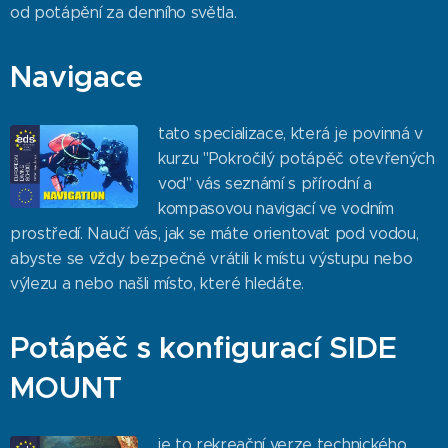
od potápění za denního světla.
Navigace
tato specializace, která je povinná v
kurzu "Pokročilý potápěč otevřených
vod" vás seznámí s přírodní a
kompasovou navigací ve vodním
prostředí. Naučí vás, jak se máte orientovat pod vodou,
abyste se vždy bezpečně vrátili k místu výstupu nebo
výlezu a nebo našli místo, které hledáte.
Potápěč s konfigurací SIDE
MOUNT
je to rekreační verze technického