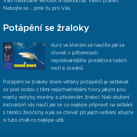
Vám maximálně věnovat a naslouchat Vašim přáním.
Nebojte se ... jsme tu pro Vás.
Potápění se žraloky
Kurz ve kterém se naučíte jak se
chovat v přítomnosti
nejobávanějšího predátora našich
moří a oceánů.
Potápění se žraloky Snem většiny potápěčů je setkávat
se pod vodou s těmi nejúchvatnějšími tvory, jakými jsou
manty, velryby, murény a především žraloci. Naši zkušení
instruktoři vás naučí, jak se co nejlépe připravit na setkání
s těmito živočichy a jak se chovat při jejich setkání, abyste
si tuto chvíli co nejlépe užili.