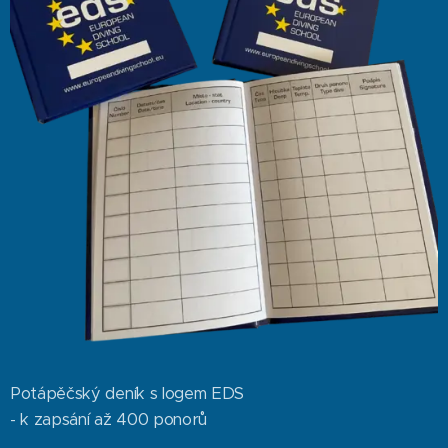
Potápěčský deník s logem EDS
- k zapsání až 400 ponorů