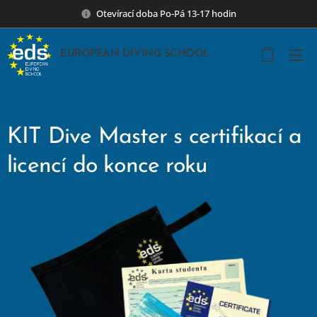
Otevírací doba Po-Pá 13-17 hodin
EUROPEAN DIVING SCHOOL
KIT Dive Master s certifikací a
licencí do konce roku