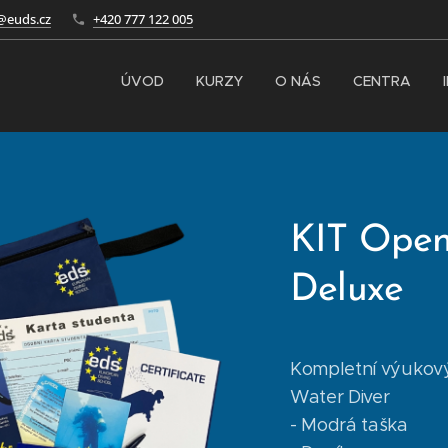
@euds.cz
+420 777 122 005
ÚVOD
KURZY
O NÁS
CENTRA
KIT Open
Deluxe
Kompletní výukový
Water Diver
- Modrá taška