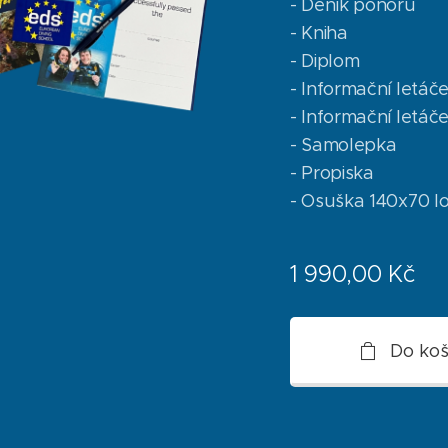
- Deník ponoru
- Kniha
- Diplom
- Informační letáč
- Informační letáč
- Samolepka
- Propiska
- Osuška 140x70 l
1 990,00
Kč
Do koš