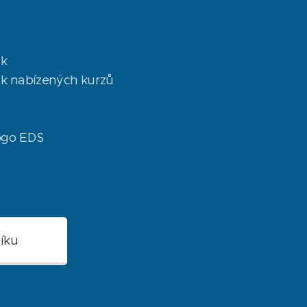
ek
ek nabízených kurzů
ogo EDS
íku