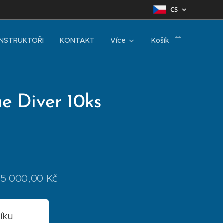
CS
INSTRUKTOŘI
KONTAKT
Více
Košík
e Diver 10ks
15 000,00
Kč
íku