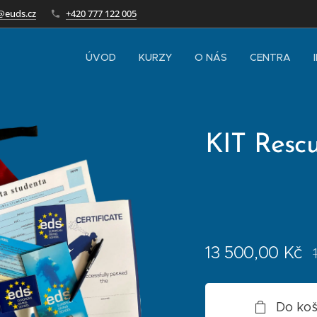
@euds.cz
+420 777 122 005
ÚVOD
KURZY
O NÁS
CENTRA
KIT Rescu
13 500,00
Kč
Do koš