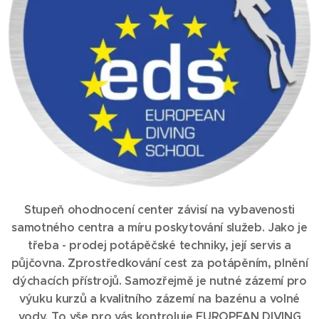
Stupeň ohodnocení center závisí na vybavenosti
samotného centra a míru poskytování služeb. Jako je
třeba - prodej potápěčské techniky, její servis a
půjčovna. Zprostředkování cest za potápěním, plnění
dýchacích přístrojů. Samozřejmě je nutné zázemí pro
výuku kurzů a kvalitního zázemí na bazénu a volné
vody. To vše pro vás kontroluje EUROPEAN DIVING