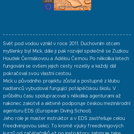
Svět pod vodou vznikl v roce 2011. Duchovním otcem
myšlenky byl Mick, dále ji pak rozvíjel společně se Zuzkou
Houdek Čermákovou a Adélou Černou. Po několika letech
fungování se ovšem jejich cesty rozešly a každý dál
pokračoval svou vlastní cestou.
Mick u původního projektu zůstal a postupně z klubu
nadšenců vybudoval fungující potápěčskou školu. V
průběhu času spolupracoval s několika agenturami až
nakonec zakotvil a aktivně podporuje českou mezinárodní
agenturu EDS (European Diving School).
Jeho role je master instruktor a v EDS zastřešuje celou
freedivingovou sekci. To kromě výuky freedivingových
kurzů od začátečníků až po instruktory zahrnuje take