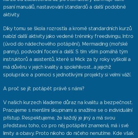
psaní manuálů, nastavování standardů a další podobné
aktivity.
Díky tomu se škola rozrostla a kromě standardních kurzů
nabízí další aktivity jako vedené tréninky freedivingu, Intro
(úvod do nádechového potápění), Mermaiding (mořské
panny), podvodní focení a další. S tím vším pomáhá tým
instruktorů a asistentů, které si Mick za ty roky vyškolil a
má důvěru v jejich kvality a spolehlivost…a jejichž
spolupráce a pomoci s jednotlivými projekty si velmi váží.
A proč se jít potápět právě s námi?
V našich kurzech klademe důraz na kvalitu a bezpečnost.
Pracujeme s menšími skupinami a snažíme se o individuální
přístup. Respektujeme, že každý je jiný a má svou
představu toho, co pro něj potápění znamená, má i své
limity a obavy. Proto nikoho do ničeho nenutíme. Kde však