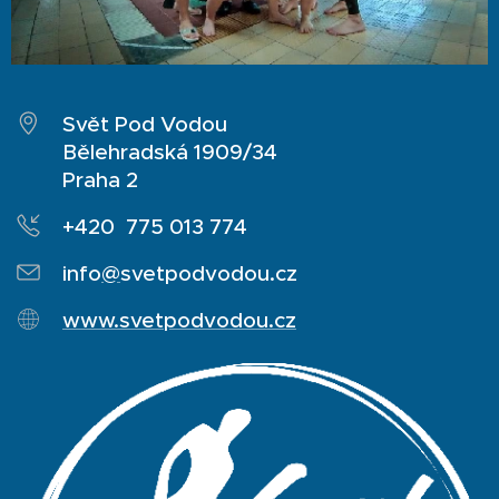
Svět Pod Vodou
Bělehradská 1909/34
Praha 2
+420 775 013 774
info
@
svetpodvodou.cz
www.svetpodvodou.cz