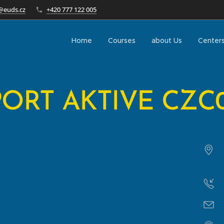
@euds.cz
+420 777 122 005
Home
Courses
about Us
Center
PORT AKTIVE CZC0