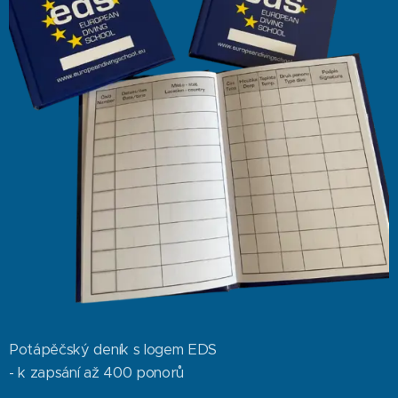
Potápěčský deník s logem EDS
- k zapsání až 400 ponorů